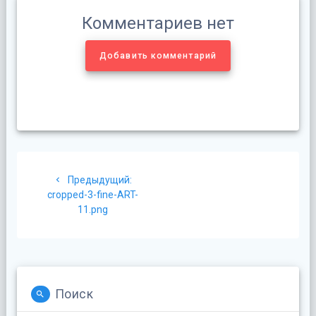
Комментариев нет
Добавить комментарий
Навигация
Предыдущая
Предыдущий:
по
запись:
cropped-3-fine-ART-
11.png
записям
Поиск