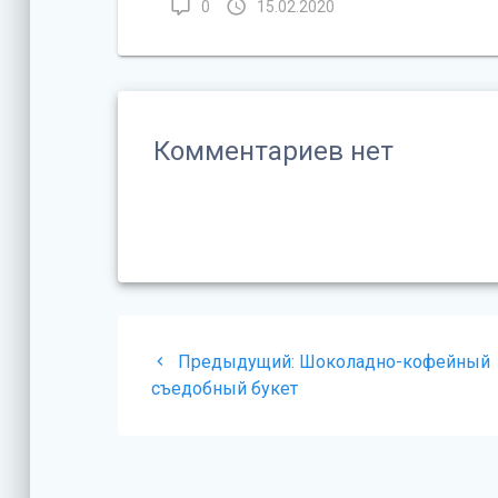
0
15.02.2020
Комментариев нет
Навигация
Предыдущая
Предыдущий:
Шоколадно-кофейный
по
запись:
съедобный букет
записям