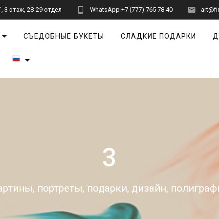
 3 этаж, 28-29 отдел
WhatsApp +7 (777) 765 78 40
art@fi
СЪЕДОБНЫЕ БУКЕТЫ
СЛАДКИЕ ПОДАРКИ
Д
3
артины, портреты, подарки, дизайн, полиграф