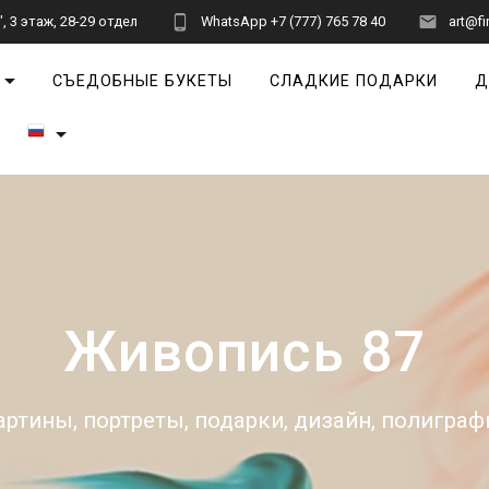
 3 этаж, 28-29 отдел
WhatsApp +7 (777) 765 78 40
art@fi
СЪЕДОБНЫЕ БУКЕТЫ
СЛАДКИЕ ПОДАРКИ
Д
Живопись 87
артины, портреты, подарки, дизайн, полиграф