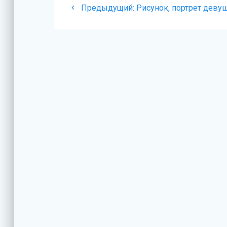
Предыдущая
Предыдущий:
Рисунок, портрет деву
по
запись:
записям