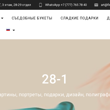
 3 этаж, 28-29 отдел
WhatsApp +7 (777) 765 78 40
art@fi
СЪЕДОБНЫЕ БУКЕТЫ
СЛАДКИЕ ПОДАРКИ
Д
28-1
артины, портреты, подарки, дизайн, полиграф