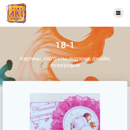
Перейти
к
контенту
18-1
Картины, портреты, подарки, дизайн,
полиграфия