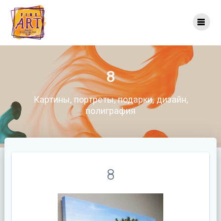
Перейти
к
контенту
8
Картины, портреты, подарки, дизайн,
полиграфия
8