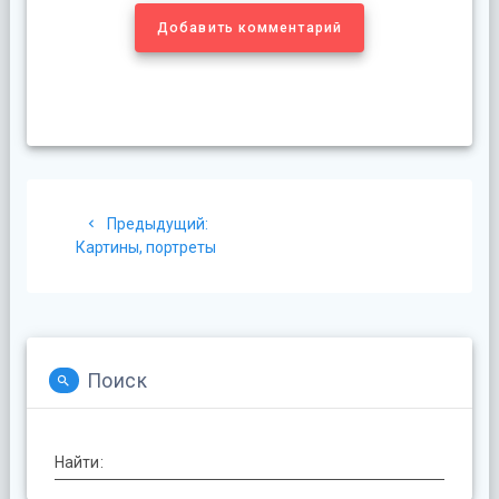
Добавить комментарий
Навигация
Предыдущая
Предыдущий:
по
запись:
Картины, портреты
записям
Поиск
Найти: