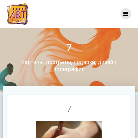
Перейти
к
контенту
7
Картины, портреты, подарки, дизайн,
полиграфия
7