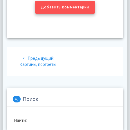
Добавить комментарий
Навигация
Предыдущая
Предыдущий:
по
запись:
Картины, портреты
записям
Поиск
Найти: