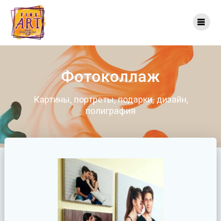
Перейти
к
контенту
Фотоколлаж
Картины, портреты, подарки, дизайн,
полиграфия