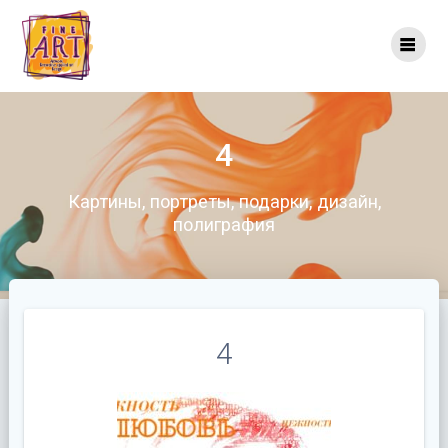
Перейти
к
контенту
4
Картины, портреты, подарки, дизайн,
полиграфия
4