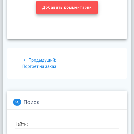
Добавить комментарий
Навигация
Предыдущая
Предыдущий:
по
запись:
Портрет на заказ
записям
Поиск
Найти: