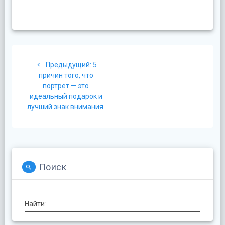
Навигация
Предыдущая
Предыдущий:
5
по
запись:
причин того, что
портрет — это
записям
идеальный подарок и
лучший знак внимания.
Поиск
Найти: