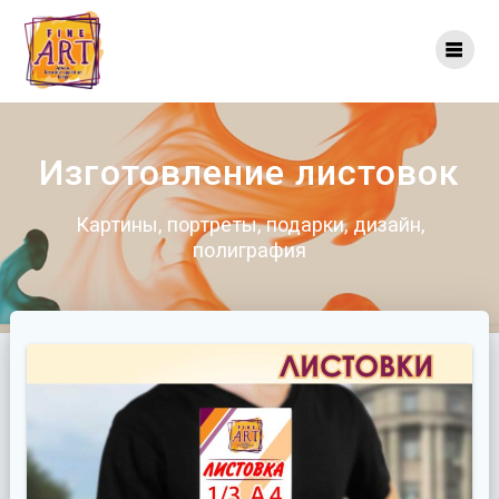
Перейти
к
контенту
Изготовление листовок
Картины, портреты, подарки, дизайн,
полиграфия