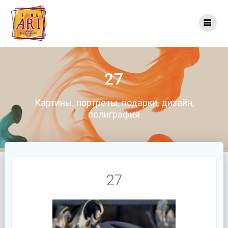
Перейти
к
контенту
27
Картины, портреты, подарки, дизайн,
полиграфия
27