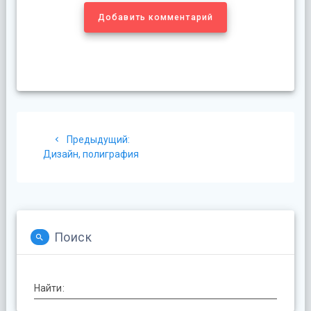
Добавить комментарий
Навигация
Предыдущая
Предыдущий:
по
запись:
Дизайн, полиграфия
записям
Поиск
Найти: