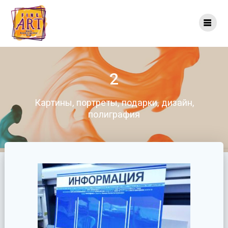
Перейти
к
контенту
2
Картины, портреты, подарки, дизайн,
полиграфия