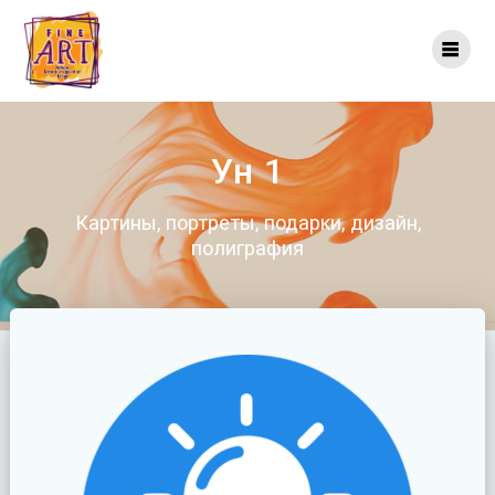
Перейти
к
контенту
Ун 1
Картины, портреты, подарки, дизайн,
полиграфия