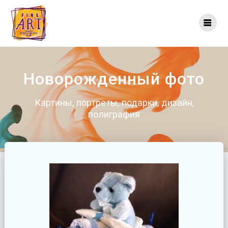
Перейти
к
контенту
Новорожденный фото
Картины, портреты, подарки, дизайн,
полиграфия