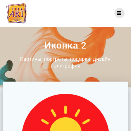
Перейти
к
контенту
Иконка 2
Картины, портреты, подарки, дизайн,
полиграфия