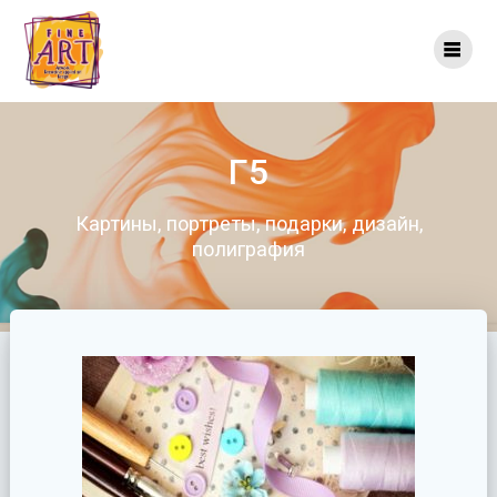
Перейти
к
контенту
Г5
Картины, портреты, подарки, дизайн,
полиграфия