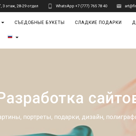
 3 этаж, 28-29 отдел
WhatsApp +7 (777) 765 78 40
art@fi
СЪЕДОБНЫЕ БУКЕТЫ
СЛАДКИЕ ПОДАРКИ
Д
Разработка сайто
артины, портреты, подарки, дизайн, полиграф