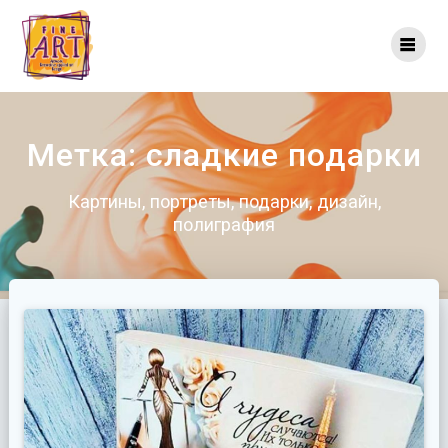
Перейти
к
контенту
Метка:
сладкие подарки
Картины, портреты, подарки, дизайн,
полиграфия