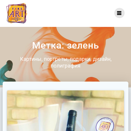
Перейти
к
контенту
Метка:
зелень
Картины, портреты, подарки, дизайн,
полиграфия