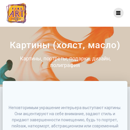
Перейти
к
контенту
Картины (холст, масло)
Картины, портреты, подарки, дизайн,
полиграфия
Неповторимым украшение интерьера выступают картины.
Они акцентируют на себе внимание, задают стиль и
придают завершенности помещению, будь то портрет,
пейзаж, натюрморт, абстракционизм или современный